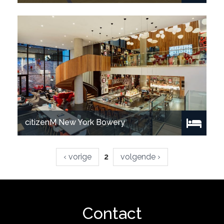
Show project
citizenM New York Bowery
Pages
‹ vorige
2
volgende ›
Show project
Contact