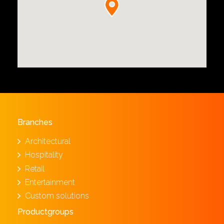
Branches
Architectural
Hospitality
Retail
Entertainment
Custom solutions
Productgroups