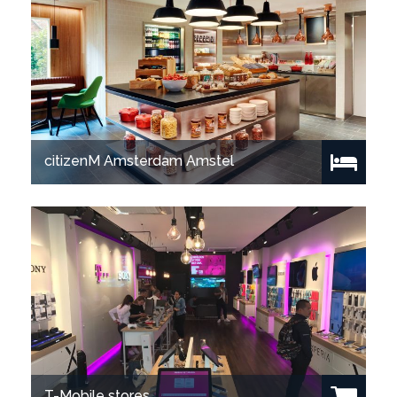
citizenM Amsterdam Amstel
Show project
T-Mobile stores