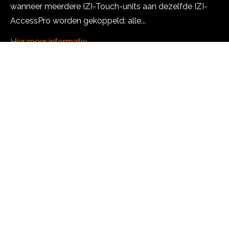
wanneer meerdere IZI-Touch-units aan dezelfde IZI-
AccessPro worden gekoppeld: alle...
Hier meer informatie
Product groups
Due to our extensive experience in the professional
LED market and our varied range of LED products,
TDE-Lighttech offers a suitable solution for every
LED issue.
LED spots