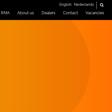
English
Nederlands
RMA
About us
Dealers
Contact
Vacancies