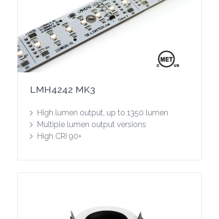
LMH4242 MK3
Show product
High lumen output, up to 1350 lumen
Multiple lumen output versions
High CRI 90+