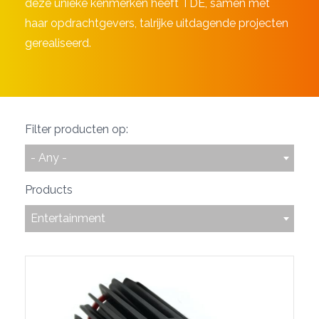
deze unieke kenmerken heeft TDE, samen met
haar opdrachtgevers, talrijke uitdagende projecten
gerealiseerd.
Filter producten op:
- Any -
Products
Entertainment