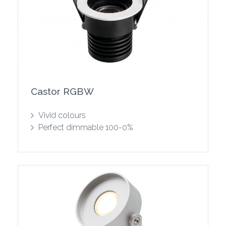
Castor RGBW
Show product
Vivid colours
Perfect dimmable 100-0%